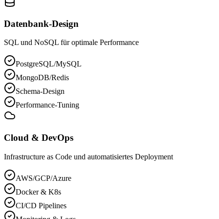
Datenbank-Design
SQL und NoSQL für optimale Performance
PostgreSQL/MySQL
MongoDB/Redis
Schema-Design
Performance-Tuning
Cloud & DevOps
Infrastructure as Code und automatisiertes Deployment
AWS/GCP/Azure
Docker & K8s
CI/CD Pipelines