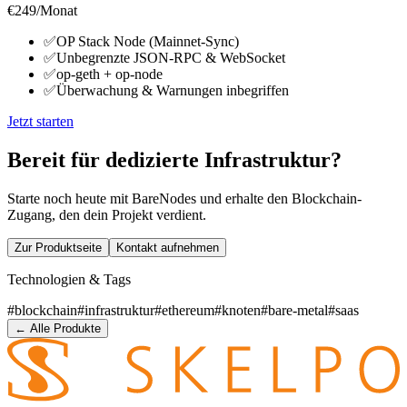
€249
/Monat
✅
OP Stack Node (Mainnet-Sync)
✅
Unbegrenzte JSON-RPC & WebSocket
✅
op-geth + op-node
✅
Überwachung & Warnungen inbegriffen
Jetzt starten
Bereit für dedizierte Infrastruktur?
Starte noch heute mit BareNodes und erhalte den Blockchain-
Zugang, den dein Projekt verdient.
Zur Produktseite
Kontakt aufnehmen
Technologien & Tags
#
blockchain
#
infrastruktur
#
ethereum
#
knoten
#
bare-metal
#
saas
← Alle Produkte